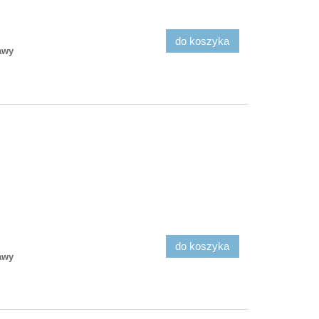
do koszyka
awy
do koszyka
awy