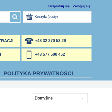
Zarejestruj się
Zaloguj się
Koszyk:
(pusty)
TRACJI
+48 32 270 53 29
l
+48 577 500 452
POLITYKA PRYWATNOŚCI