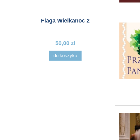
us 4
Flaga Wielkanoc 2
Fl
50,00 zł
do koszyka