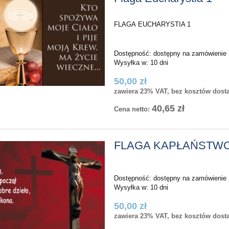
30,00 zł
30,00 zł
egularna:
Cena regularna:
30,00 zł
30,00 zł
sza cena:
Najniższa cena:
FLAGA EUCHARYSTIA 1
do koszyka
do koszyka
Dostępność:
dostępny na zamówienie
Wysyłka w:
10 dni
50,00 zł
zawiera 23% VAT, bez kosztów dost
40,65 zł
Cena netto:
FLAGA KAPŁAŃSTWO
Dostępność:
dostępny na zamówienie
Wysyłka w:
10 dni
50,00 zł
zawiera 23% VAT, bez kosztów dost