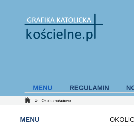
MENU
REGULAMIN
N
»
Okolicznościowe
FORMY PŁATNOŚCI
MENU
OKOLI