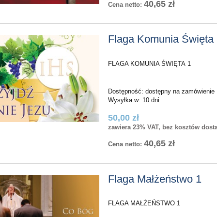
40,65 zł
Cena netto:
aga Maryja 4
FLAGA Baranek Boży - Zielon
Flaga Komunia Święta
FLAGA KOMUNIA ŚWIĘTA 1
50,00 zł
50,00 zł
do koszyka
do koszyka
Dostępność:
dostępny na zamówienie
Wysyłka w:
10 dni
50,00 zł
zawiera 23% VAT, bez kosztów dost
40,65 zł
Cena netto:
Flaga Małżeństwo 1
FLAGA MAŁŻEŃSTWO 1