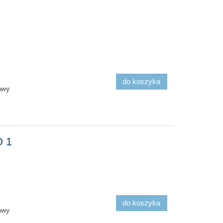
do koszyka
awy
 1
do koszyka
awy