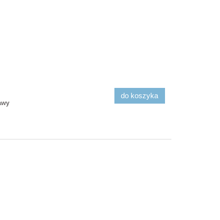
do koszyka
awy