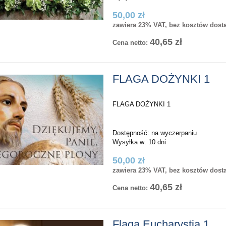
50,00 zł
zawiera 23% VAT, bez kosztów dost
40,65 zł
Cena netto:
FLAGA DOŻYNKI 1
FLAGA DOŻYNKI 1
Dostępność:
na wyczerpaniu
Wysyłka w:
10 dni
50,00 zł
zawiera 23% VAT, bez kosztów dost
aryjna ZSZYWANA
Flaga kościelna ZSZYWANA
40,65 zł
Cena netto:
25,50 zł
25,50 zł
Flaga Eucharystia 1