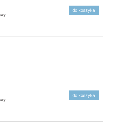
do koszyka
awy
do koszyka
awy