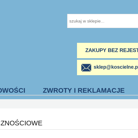
ZAKUPY BEZ REJES
sklep@koscielne.p
OWOŚCI
ZWROTY I REKLAMACJE
CZNOŚCIOWE