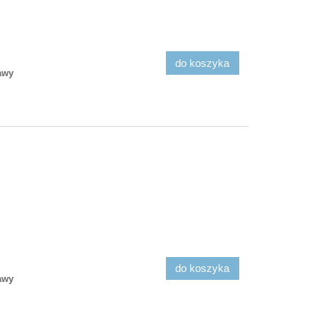
do koszyka
awy
do koszyka
awy