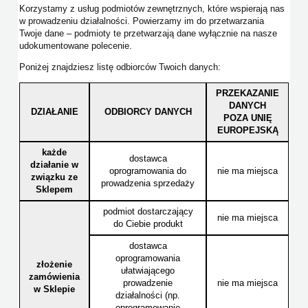
Korzystamy z usług podmiotów zewnętrznych, które wspierają nas
w prowadzeniu działalności. Powierzamy im do przetwarzania
Twoje dane – podmioty te przetwarzają dane wyłącznie na nasze
udokumentowane polecenie.
Poniżej znajdziesz listę odbiorców Twoich danych:
PRZEKAZANIE
DANYCH
DZIAŁANIE
ODBIORCY DANYCH
POZA UNIĘ
EUROPEJSKĄ
każde
dostawca
działanie w
oprogramowania do
nie ma miejsca
związku ze
prowadzenia sprzedaży
Sklepem
podmiot dostarczający
nie ma miejsca
do Ciebie produkt
dostawca
oprogramowania
złożenie
ułatwiającego
zamówienia
prowadzenie
nie ma miejsca
w Sklepie
działalności (np.
oprogramowanie