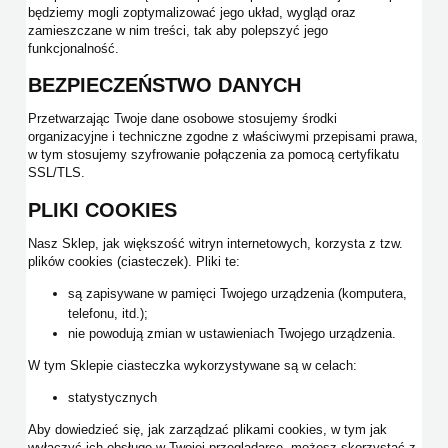
będziemy mogli zoptymalizować jego układ, wygląd oraz
zamieszczane w nim treści, tak aby polepszyć jego
funkcjonalność.
BEZPIECZEŃSTWO DANYCH
Przetwarzając Twoje dane osobowe stosujemy środki
organizacyjne i techniczne zgodne z właściwymi przepisami prawa,
w tym stosujemy szyfrowanie połączenia za pomocą certyfikatu
SSL/TLS.
PLIKI COOKIES
Nasz Sklep, jak większość witryn internetowych, korzysta z tzw.
plików cookies (ciasteczek). Pliki te:
są zapisywane w pamięci Twojego urządzenia (komputera,
telefonu, itd.);
nie powodują zmian w ustawieniach Twojego urządzenia.
W tym Sklepie ciasteczka wykorzystywane są w celach:
statystycznych
Aby dowiedzieć się, jak zarządzać plikami cookies, w tym jak
wyłączyć ich obsługę w Twojej przeglądarce, możesz skorzystać z