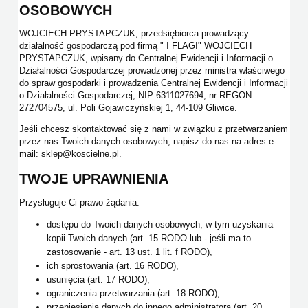
OSOBOWYCH
WOJCIECH PRYSTAPCZUK, przedsiębiorca prowadzący
działalność gospodarczą pod firmą " I FLAGI" WOJCIECH
PRYSTAPCZUK, wpisany do Centralnej Ewidencji i Informacji o
Działalności Gospodarczej prowadzonej przez ministra właściwego
do spraw gospodarki i prowadzenia Centralnej Ewidencji i Informacji
o Działalności Gospodarczej, NIP 6311027694, nr REGON
272704575, ul. Poli Gojawiczyńskiej 1, 44-109 Gliwice.
Jeśli chcesz skontaktować się z nami w związku z przetwarzaniem
przez nas Twoich danych osobowych, napisz do nas na adres e-
mail: sklep@koscielne.pl.
TWOJE UPRAWNIENIA
Przysługuje Ci prawo żądania:
dostępu do Twoich danych osobowych, w tym uzyskania
kopii Twoich danych (art. 15 RODO lub - jeśli ma to
zastosowanie - art. 13 ust. 1 lit. f RODO),
ich sprostowania (art. 16 RODO),
usunięcia (art. 17 RODO),
ograniczenia przetwarzania (art. 18 RODO),
przeniesienia danych do innego administratora (art. 20