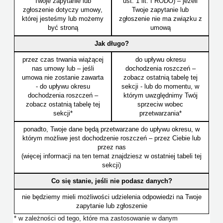
Twoje zapytanie lub
ust. 1 lit. f RODO) – jeżeli
zgłoszenie dotyczy umowy,
Twoje zapytanie lub
której jesteśmy lub możemy
zgłoszenie nie ma związku z
być stroną
umową
Jak długo?
przez czas trwania wiążącej
do upływu okresu
nas umowy lub – jeśli
dochodzenia roszczeń –
umowa nie zostanie zawarta
zobacz ostatnią tabelę tej
- do upływu okresu
sekcji - lub do momentu, w
dochodzenia roszczeń –
którym uwzględnimy Twój
zobacz ostatnią tabelę tej
sprzeciw wobec
sekcji*
przetwarzania*
ponadto, Twoje dane będą przetwarzane do upływu okresu, w
którym możliwe jest dochodzenie roszczeń – przez Ciebie lub
przez nas
(więcej informacji na ten temat znajdziesz w ostatniej tabeli tej
sekcji)
Co się stanie, jeśli nie podasz danych?
nie będziemy mieli możliwości udzielenia odpowiedzi na Twoje
zapytanie lub zgłoszenie
* w zależności od tego, które ma zastosowanie w danym