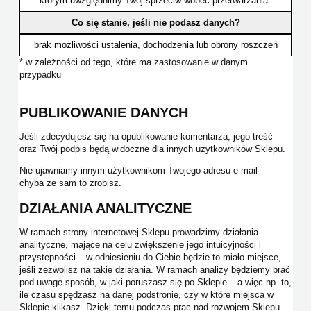
którym uwzględnimy Twój sprzeciw wobec przetwarzania*
Co się stanie, jeśli nie podasz danych?
brak możliwości ustalenia, dochodzenia lub obrony roszczeń
* w zależności od tego, które ma zastosowanie w danym
przypadku
PUBLIKOWANIE DANYCH
Jeśli zdecydujesz się na opublikowanie komentarza, jego treść
oraz Twój podpis będą widoczne dla innych użytkowników Sklepu.
Nie ujawniamy innym użytkownikom Twojego adresu e-mail –
chyba że sam to zrobisz.
DZIAŁANIA ANALITYCZNE
W ramach strony internetowej Sklepu prowadzimy działania
analityczne, mające na celu zwiększenie jego intuicyjności i
przystępności – w odniesieniu do Ciebie będzie to miało miejsce,
jeśli zezwolisz na takie działania. W ramach analizy będziemy brać
pod uwagę sposób, w jaki poruszasz się po Sklepie – a więc np. to,
ile czasu spędzasz na danej podstronie, czy w które miejsca w
Sklepie klikasz. Dzięki temu podczas prac nad rozwojem Sklepu