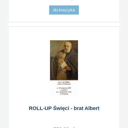
do koszyka
ROLL-UP Święci - brat Albert