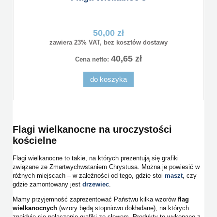
50,00 zł
zawiera 23% VAT, bez kosztów dostawy
40,65 zł
Cena netto:
do koszyka
Flagi wielkanocne na uroczystości
kościelne
Flagi wielkanocne to takie, na których prezentują się grafiki
związane ze Zmartwychwstaniem Chrystusa. Można je powiesić w
różnych miejscach – w zależności od tego, gdzie stoi
maszt
, czy
gdzie zamontowany jest
drzewiec
.
Mamy przyjemność zaprezentować Państwu kilka wzorów
flag
wielkanocnych
(wzory będą stopniowo dokładane), na których
znajduje się połączenie grafiki ze słowem. Produkty te wykonano z