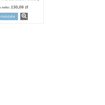
130,08 zł
 netto:
25,50 zł
25,50 zł
o koszyka
30,00 zł
30,00 zł
egularna:
Cena regularna:
30,00 zł
30,00 zł
sza cena:
Najniższa cena:
do koszyka
do koszyka