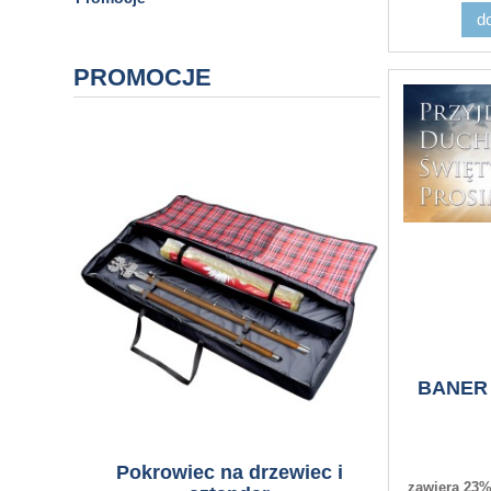
d
PROMOCJE
BANER
Pokrowiec na drzewiec i
Flaga m
zawiera 23%