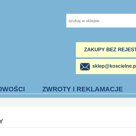
ZAKUPY BEZ REJES
sklep@koscielne.p
OWOŚCI
ZWROTY I REKLAMACJE
Y