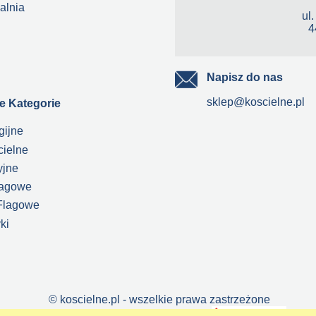
alnia
ul
4
Napisz do nas
sklep@koscielne.pl
e Kategorie
gijne
cielne
yjne
lagowe
Flagowe
ki
© koscielne.pl - wszelkie prawa zastrzeżone
Marka koscielne.pl należy do firmy