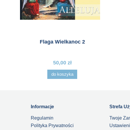
us 4
Flaga Wielkanoc 2
Fl
50,00 zł
do koszyka
Informacje
Strefa U
Regulamin
Twoje Za
Polityka Prywatności
Ustawieni