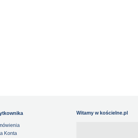
aga Maryja 4
FLAGA Baranek Boży - Zielon
50,00 zł
50,00 zł
do koszyka
do koszyka
Witamy w kościelne.pl
żytkownika
mówienia
a Konta