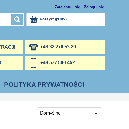
Zarejestruj się
Zaloguj się
Koszyk:
(pusty)
TRACJI
+48 32 270 53 29
l
+48 577 500 452
POLITYKA PRYWATNOŚCI