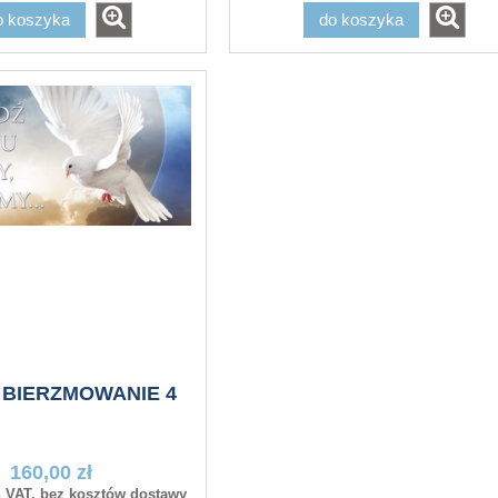
o koszyka
do koszyka
 BIERZMOWANIE 4
160,00 zł
aryjna ZSZYWANA
Flaga kościelna ZSZYWANA
 VAT, bez kosztów dostawy