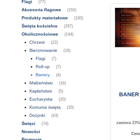
Flagi
(77)
Akcesoria flagowe
(155)
Produkty materiałowe
(100)
Święta kościelne
(297)
Okolicznościowe
(144)
Chrzest
(22)
Bierzmowanie
(18)
Flagi
(7)
Roll-up
(7)
Banery
(4)
Małżeństwo
(16)
Kapłaństwo
(5)
BANER
Eucharystia
(20)
Komunia święta
(20)
Dożynki
(43)
zawiera 23%
Święci
(74)
Nowości
Cena
Promocje