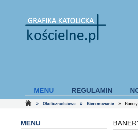
MENU
REGULAMIN
N
»
»
»
Okolicznościowe
Bierzmowanie
Banery
FORMY PŁATNOŚCI
MENU
BANER