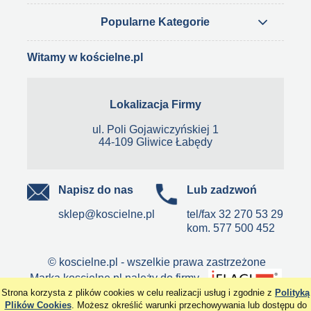
Popularne Kategorie
Witamy w kościelne.pl
Lokalizacja Firmy
ul. Poli Gojawiczyńskiej 1
44-109 Gliwice Łabędy
Napisz do nas
Lub zadzwoń
sklep@koscielne.pl
tel/fax
32 270 53 29
kom.
577 500 452
© koscielne.pl - wszelkie prawa zastrzeżone
Marka koscielne.pl należy do firmy
Strona korzysta z plików cookies w celu realizacji usług i zgodnie z
Polityką
pokaż pełną wersję strony
Plików Cookies
. Możesz określić warunki przechowywania lub dostępu do