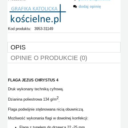
dodaj opinię
Kod produktu:
3953-31149
OPIS
OPINIE O PRODUKCIE (0)
FLAGA JEZUS CHRYSTUS 4
Druk wykonany techniką cyfrową.
2
Dzianina poliestrowa 134 g/m
.
Flaga podwójnie stębnowana nicią obuwniczą.
Możliwość wykonania flagi w dowolnej konfekcji:
Flaga z tunelem do drzewca 22 -25 mm,