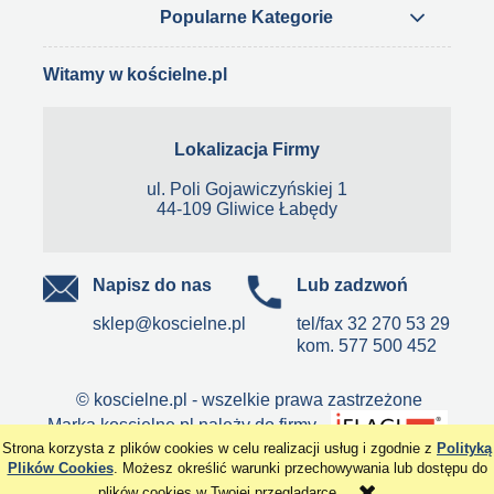
Popularne Kategorie
Witamy w kościelne.pl
Lokalizacja Firmy
ul. Poli Gojawiczyńskiej 1
44-109 Gliwice Łabędy
Napisz do nas
Lub zadzwoń
sklep@koscielne.pl
tel/fax
32 270 53 29
kom.
577 500 452
© koscielne.pl - wszelkie prawa zastrzeżone
Marka koscielne.pl należy do firmy
Strona korzysta z plików cookies w celu realizacji usług i zgodnie z
Polityką
pokaż pełną wersję strony
Plików Cookies
. Możesz określić warunki przechowywania lub dostępu do
plików cookies w Twojej przeglądarce.