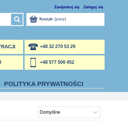
Zarejestruj się
Zaloguj się
Koszyk:
(pusty)
TRACJI
+48 32 270 53 29
l
+48 577 500 452
POLITYKA PRYWATNOŚCI