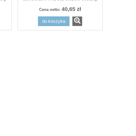
30,00 zł
Cena regularna:
40,65 zł
30,00 zł
Cena netto:
Najniższa cena:
do koszyka
do koszyka