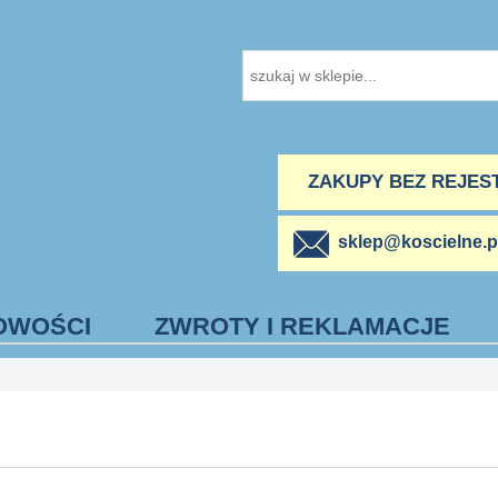
ZAKUPY BEZ REJES
sklep@koscielne.p
OWOŚCI
ZWROTY I REKLAMACJE