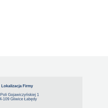
a
FLAGA Maryja Królowa 1
FLAGA Jan 
50,00 zł
50,00
do koszyka
do kos
Lokalizacja Firmy
. Poli Gojawiczyńskiej 1
4-109 Gliwice Łabędy