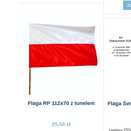
d
Flaga RP 112x70 z tunelem
Pokrow
Flaga Świ
25,50 zł
zawiera 23%