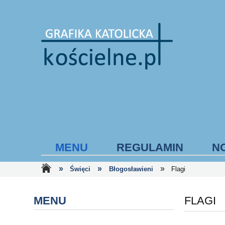
MENU
REGULAMIN
N
»
»
»
Święci
Błogosławieni
Flagi
FORMY PŁATNOŚCI
MENU
FLAGI