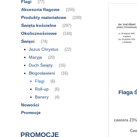
Flagi
(77)
Akcesoria flagowe
(155)
Produkty materiałowe
(100)
Święta kościelne
(297)
Okolicznościowe
(144)
Święci
(74)
Jezus Chrystus
(22)
Maryja
(20)
Duch Święty
(16)
Błogosławieni
(16)
Flagi
(6)
Roll-up
(6)
Flaga Ś
Banery
(4)
Nowości
Promocje
zawiera 23%
Cen
PROMOCJE