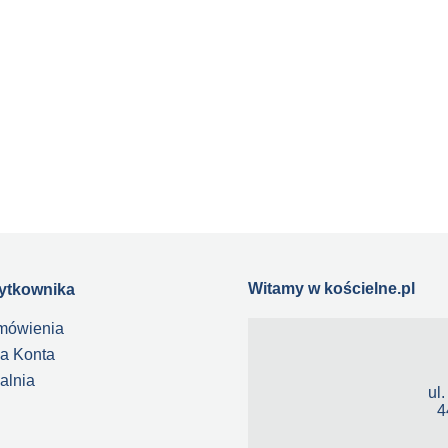
aga Maryja 4
FLAGA Baranek Boży - Zielon
50,00 zł
50,00 zł
do koszyka
do koszyka
Witamy w kościelne.pl
żytkownika
mówienia
a Konta
alnia
ul
4