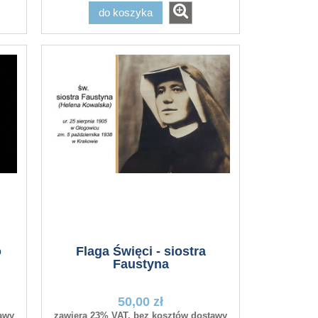
do koszyka
Flaga kościelna ZSZYWANA
o
Flaga Święci - siostra
Faustyna
50,00 zł
25,50 zł
awy
zawiera 23% VAT, bez kosztów dostawy