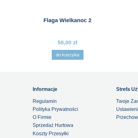
us 4
Flaga Wielkanoc 2
Fl
50,00 zł
do koszyka
Informacje
Strefa U
Regulamin
Twoje Za
Polityka Prywatności
Ustawieni
O Firmie
Przechow
Sprzedaż Hurtowa
Koszty Przesyłki