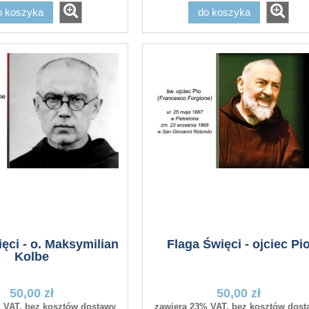
o koszyka
do koszyka
iec na drzewiec i
Flaga maryjna ZSZYWANA
ęci - o. Maksymilian
Flaga Święci - ojciec Pi
Kolbe
sztandar
50,00 zł
50,00 zł
594,00 zł
25,50 zł
 VAT, bez kosztów dostawy
zawiera 23% VAT, bez kosztów dost