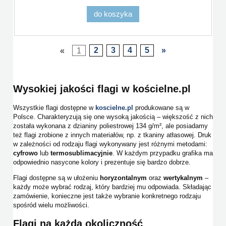
do koszyka
«
1
2
3
4
5
»
Wysokiej jakości flagi w kościelne.pl
Wszystkie flagi dostępne w
koscielne.pl
produkowane są w
Polsce. Charakteryzują się one wysoką jakością – większość z nich
została wykonana z dzianiny poliestrowej 134 g/m², ale posiadamy
też flagi zrobione z innych materiałów, np. z tkaniny atłasowej. Druk
w zależności od rodzaju flagi wykonywany jest różnymi metodami:
cyfrowo
lub
termosublimacyjnie
. W każdym przypadku grafika ma
odpowiednio nasycone kolory i prezentuje się bardzo dobrze.
Flagi dostępne są w ułożeniu
horyzontalnym
oraz
wertykalnym
–
każdy może wybrać rodzaj, który bardziej mu odpowiada. Składając
zamówienie, konieczne jest także wybranie konkretnego rodzaju
spośród wielu możliwości.
Flagi na każdą okoliczność