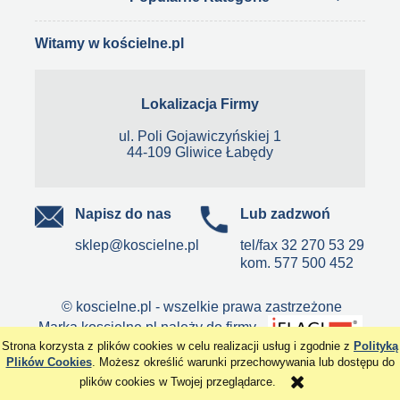
Witamy w kościelne.pl
Lokalizacja Firmy
ul. Poli Gojawiczyńskiej 1
44-109 Gliwice Łabędy
Napisz do nas
Lub zadzwoń
sklep@koscielne.pl
tel/fax
32 270 53 29
kom.
577 500 452
© koscielne.pl - wszelkie prawa zastrzeżone
Marka koscielne.pl należy do firmy
Strona korzysta z plików cookies w celu realizacji usług i zgodnie z
Polityką
pokaż pełną wersję strony
Plików Cookies
. Możesz określić warunki przechowywania lub dostępu do
plików cookies w Twojej przeglądarce.
Sklep internetowy Shoper.pl