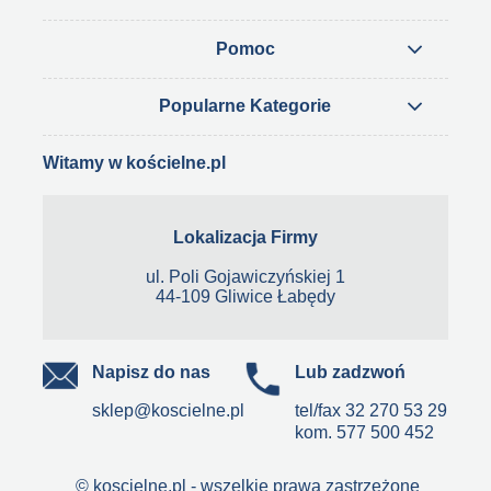
Pomoc
Popularne Kategorie
Witamy w kościelne.pl
Lokalizacja Firmy
ul. Poli Gojawiczyńskiej 1
44-109 Gliwice Łabędy
Napisz do nas
Lub zadzwoń
sklep@koscielne.pl
tel/fax
32 270 53 29
kom.
577 500 452
© koscielne.pl - wszelkie prawa zastrzeżone